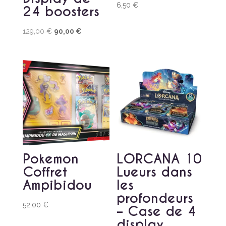
6,50
€
24 boosters
Le
Le
129,00
€
90,00
€
prix
prix
initial
actuel
était :
est :
129,00 €.
90,00 €.
Pokemon
LORCANA 10
Coffret
Lueurs dans
Ampibidou
les
profondeurs
52,00
€
– Case de 4
display