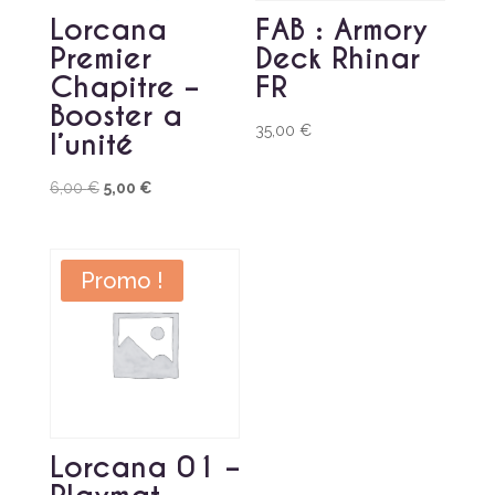
Lorcana
FAB : Armory
Premier
Deck Rhinar
Chapitre –
FR
Booster a
35,00
€
l’unité
Le
Le
6,00
€
5,00
€
prix
prix
initial
actuel
était :
est :
Promo !
6,00 €.
5,00 €.
Lorcana 01 –