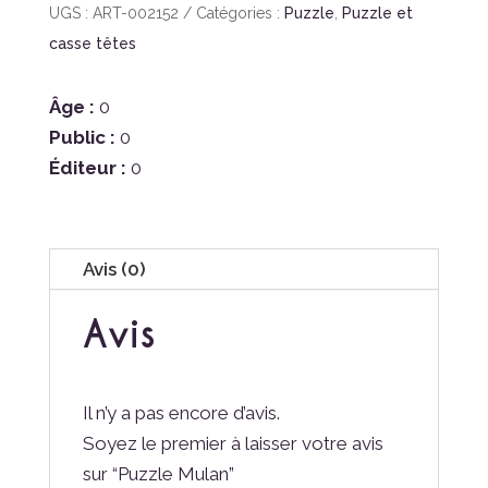
Puzzle
UGS :
ART-002152
Catégories :
Puzzle
,
Puzzle et
Mulan
casse têtes
Âge :
0
Public :
0
Éditeur :
0
Avis (0)
Avis
Il n’y a pas encore d’avis.
Soyez le premier à laisser votre avis
sur “Puzzle Mulan”