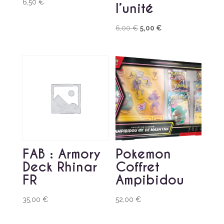
6,50
€
l’unité
Le
Le
6,00
€
5,00
€
prix
prix
initial
actuel
était :
est :
6,00 €.
5,00 €.
FAB : Armory
Pokemon
Deck Rhinar
Coffret
FR
Ampibidou
35,00
€
52,00
€