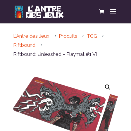
L'Antre des Jeux
Produits
TCG
$
$
$
Riftbound
$
Riftbound: Unleashed – Playmat #1 Vi