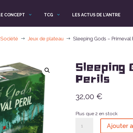
LE CONCEPT
TCG
LES ACTUS DE L’ANTRE
 Société
Jeux de plateau
Sleeping Gods – Primeval P
$
$
Sleeping 
Perils
32,00
€
Plus que 2 en stock
quantité
Ajouter a
de