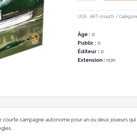
Sleeping
Gods
UGS :
ART-004471
Catégori
-
Primeval
Âge :
0
Perils
Public :
0
Éditeur :
0
Extension :
non
une courte campagne autonome pour un ou deux joueurs qui
ègles.