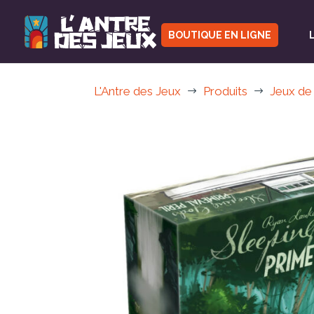
BOUTIQUE EN LIGNE
L'Antre des Jeux
Produits
Jeux de
$
$