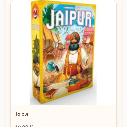
Jaipur
19,00
€