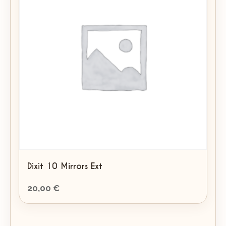
au
plus
ancien
Dixit 10 Mirrors Ext
20,00
€