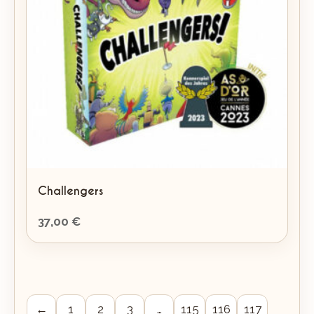
Challengers
37,00
€
←
1
2
3
…
115
116
117