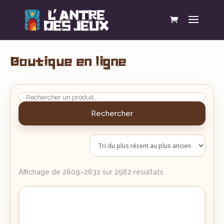
Boutique en ligne
Rechercher
Trié
Affichage de 2809–2832 sur 2982 résultats
du
plus
récent