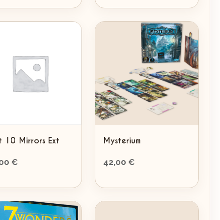
it 10 Mirrors Ext
Mysterium
,00
€
42,00
€