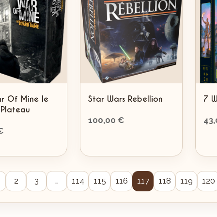
ar Of Mine le
Star Wars Rebellion
7 W
 Plateau
100,00
€
43
€
2
3
…
114
115
116
117
118
119
120