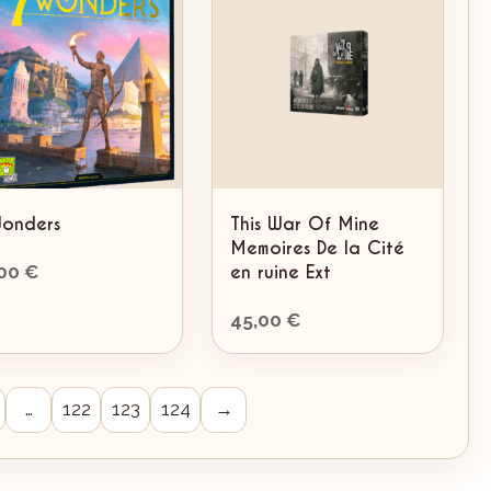
onders
This War Of Mine
Memoires De la Cité
,00
€
en ruine Ext
45,00
€
…
122
123
124
→