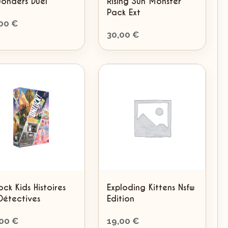
onders Duel
Rising Sun Monster
Pack Ext
,00
€
30,00
€
ock Kids Histoires
Exploding Kittens Nsfw
Détectives
Edition
,00
€
19,00
€