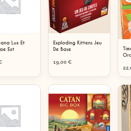
cana Lux Et
Exploding Kittens Jeu
Tim
ae Ext
De Base
Or
€
19,00
€
22