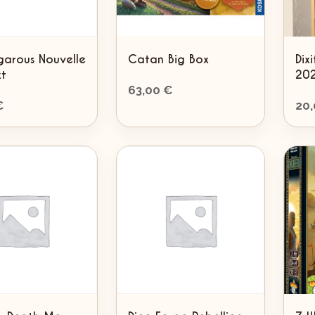
garous Nouvelle
Catan Big Box
Dix
xt
20
63,00
€
€
20