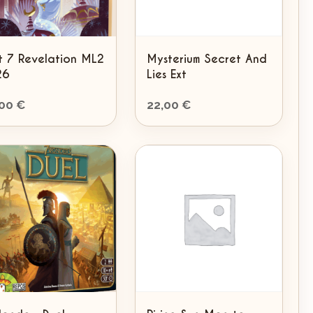
it 7 Revelation ML2
Mysterium Secret And
26
Lies Ext
,00
€
22,00
€