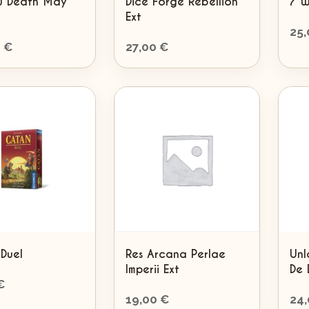
u Death May
Dice Forge Rebellion
7 W
Ext
25
0
€
27,00
€
Duel
Res Arcana Perlae
Unl
Imperii Ext
De 
€
19,00
€
24