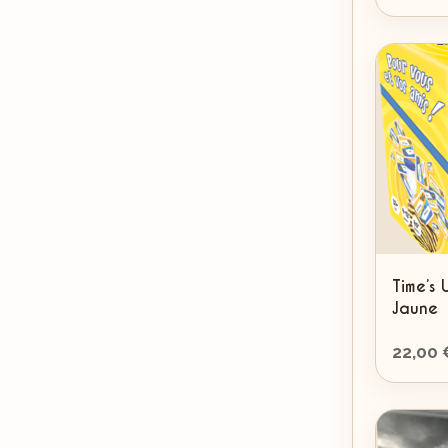
Time’s 
Jaune
22,00