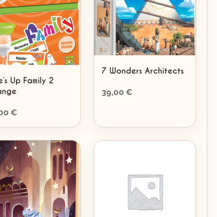
plus
ancien
7 Wonders Architects
e’s Up Family 2
ange
39,00
€
,00
€