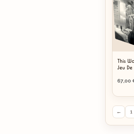
This W
Jeu De
67,00
←
1