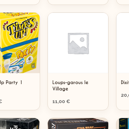
Up Party 1
Loups-garous le
Dix
Village
20
€
11,00
€